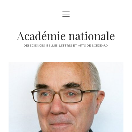
ACCUEIL
HISTORIQUE
Académie nationale
ACTUALITÉS
DES SCIENCES, BELLES-LETTRES ET ARTS DE BORDEAUX
COMPOSITION ET ADMINISTRATION
CONSEIL D’ADMINISTRATION
PROGRAMME
MEMBRES DE DROIT
2025
VIE DE L’ACADEMIE
MEMBRES RÉSIDANTS
2024
PRIX
MEMBRES HONORAIRES
2023
PUBLICATIONS
MEMBRES D’HONNEUR
2022
ACTES ANNUELS
MEMBRES ASSOCIÉS
2021
BROCHURE ANNUELLE DE PRESENTATION DES PRIX
MEMBRES CORRESPONDANTS
2020