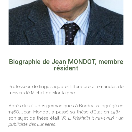
AUTRES PUBLICATIONS
2019
TABLES QUINQUENNALES
PUBLICATIONS DES MEMBRES
Biographie de Jean MONDOT, membre
résidant
Professeur de linguistique et littérature allemandes de
l’université Michel de Montaigne
Après des études germaniques à Bordeaux, agrégé en
1968, Jean Mondot a passé sa thèse d’Etat en 1984 ;
son sujet de thèse était
W. L. Wekhrlin (1739-1792) : un
publiciste des Lumières.