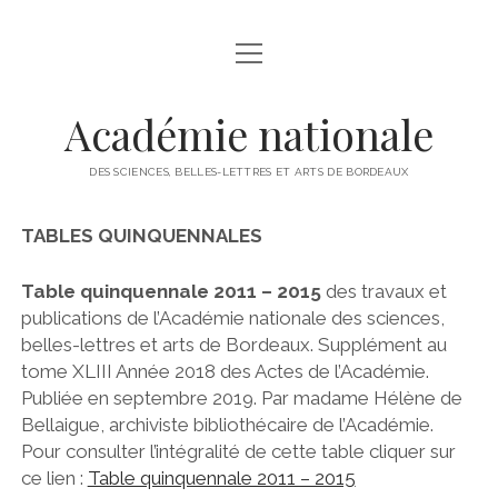
open
ACCUEIL
menu
HISTORIQUE
Académie nationale
ACTUALITÉS
DES SCIENCES, BELLES-LETTRES ET ARTS DE BORDEAUX
open
COMPOSITION ET ADMINISTRATION
menu
TABLES QUINQUENNALES
CONSEIL D’ADMINISTRATION
open
PROGRAMME
menu
MEMBRES DE DROIT
Table quinquennale 2011 – 2015
des travaux et
2025
VIE DE L’ACADEMIE
publications de l’Académie nationale des sciences,
MEMBRES RÉSIDANTS
2024
belles-lettres et arts de Bordeaux. Supplément au
PRIX
MEMBRES HONORAIRES
tome XLIII Année 2018 des Actes de l’Académie.
2023
open
PUBLICATIONS
Publiée en septembre 2019. Par madame Hélène de
menu
MEMBRES D’HONNEUR
2022
Bellaigue, archiviste bibliothécaire de l’Académie.
ACTES ANNUELS
MEMBRES ASSOCIÉS
Pour consulter l’intégralité de cette table cliquer sur
2021
BROCHURE ANNUELLE DE PRESENTATION DES PRIX
ce lien :
Table quinquennale 2011 – 2015
MEMBRES CORRESPONDANTS
2020