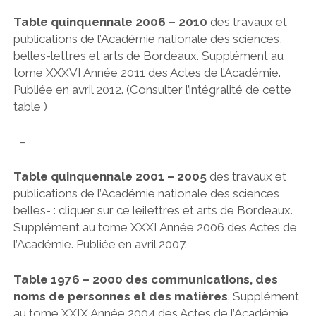
AUTRES PUBLICATIONS
Table quinquennale 2006 – 2010
des travaux et
2019
TABLES QUINQUENNALES
publications de l’Académie nationale des sciences,
belles-lettres et arts de Bordeaux. Supplément au
PUBLICATIONS DES MEMBRES
tome XXXVI Année 2011 des Actes de l’Académie.
Publiée en avril 2012. (Consulter l’intégralité de cette
table )
–
Table quinquennale 2001 – 2005
des travaux et
publications de l’Académie nationale des sciences,
belles- : cliquer sur ce leilettres et arts de Bordeaux.
Supplément au tome XXXI Année 2006 des Actes de
l’Académie. Publiée en avril 2007.
Table 1976 – 2000 des communications, des
noms de personnes et des matières
. Supplément
au tome XXIX Année 2004 des Actes de l’Académie.