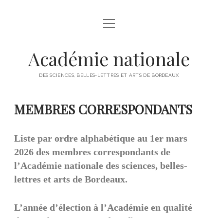
ACCUEIL
HISTORIQUE
Académie nationale
ACTUALITÉS
DES SCIENCES, BELLES-LETTRES ET ARTS DE BORDEAUX
COMPOSITION ET ADMINISTRATION
MEMBRES CORRESPONDANTS
CONSEIL D’ADMINISTRATION
PROGRAMME
MEMBRES DE DROIT
2025
VIE DE L’ACADEMIE
Liste par ordre alphabétique au 1er mars
MEMBRES RÉSIDANTS
2024
2026 des membres correspondants de
PRIX
MEMBRES HONORAIRES
2023
l’Académie nationale des sciences, belles-
PUBLICATIONS
MEMBRES D’HONNEUR
lettres et arts de Bordeaux.
2022
ACTES ANNUELS
MEMBRES ASSOCIÉS
2021
L’année d’élection à l’Académie en qualité
BROCHURE ANNUELLE DE PRESENTATION DES PRIX
MEMBRES CORRESPONDANTS
2020