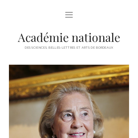
ACCUEIL
HISTORIQUE
Académie nationale
ACTUALITÉS
DES SCIENCES, BELLES-LETTRES ET ARTS DE BORDEAUX
COMPOSITION ET ADMINISTRATION
CONSEIL D’ADMINISTRATION
PROGRAMME
MEMBRES DE DROIT
2025
VIE DE L’ACADEMIE
MEMBRES RÉSIDANTS
2024
PRIX
MEMBRES HONORAIRES
2023
PUBLICATIONS
MEMBRES D’HONNEUR
2022
ACTES ANNUELS
MEMBRES ASSOCIÉS
2021
BROCHURE ANNUELLE DE PRESENTATION DES PRIX
MEMBRES CORRESPONDANTS
2020