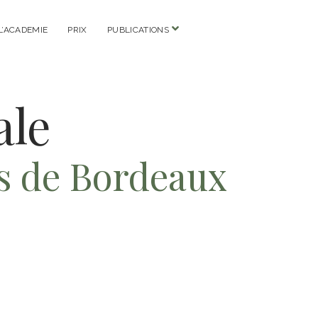
open
 L’ACADEMIE
PRIX
PUBLICATIONS
menu
ale
rts de Bordeaux