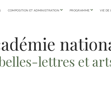
open
open
S
COMPOSITION ET ADMINISTRATION
PROGRAMME
VIE DE
menu
menu
adémie nation
belles-lettres et a