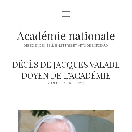
ACCUEIL
HISTORIQUE
Académie nationale
ACTUALITÉS
DES SCIENCES, BELLES-LETTRES ET ARTS DE BORDEAUX
COMPOSITION ET ADMINISTRATION
DÉCÈS DE JACQUES VALADE
CONSEIL D’ADMINISTRATION
PROGRAMME
DOYEN DE L’ACADÉMIE
MEMBRES DE DROIT
2025
VIE DE L’ACADEMIE
PUBLISHED 8 AOÛT 2026
MEMBRES RÉSIDANTS
2024
PRIX
MEMBRES HONORAIRES
2023
PUBLICATIONS
MEMBRES D’HONNEUR
2022
ACTES ANNUELS
MEMBRES ASSOCIÉS
2021
BROCHURE ANNUELLE DE PRESENTATION DES PRIX
MEMBRES CORRESPONDANTS
2020