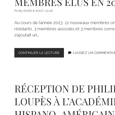
MEMBRES ÉLUS EN 20
T
R
É
PUBLISHED 8 AOÛT 2026
E
2
Au cours de l’année 2023 12 nouveaux membres on
0
résidants, 3 membres associés et 3 membres corre
2
s’ajoutait un…
4
CONTINUER LA LECTURE
M
LAISSEZ UN COMMENTAI
E
M
B
R
E
S
RÉCEPTION DE PHILI
É
L
LOUPÈS À L’ACADÉMI
U
S
E
HISPANO-AMÉRICAIN
N