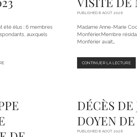
23
VISITE DE
O
N
D
PUBLISHED 8 AOÛT 2026
E
G
t été élus : 6 membres
Madame Anne-Marie Cocula 
I
spondants, auxquels
Monférier.Membre résidan
L
Monférier avait…
L
E
S
R
RE
CONTINUER LA LECTURE
V
O
I
U
S
Z
I
E
T
T
E
E
D
N
PPE
DÉCÈS DE
E
Q
M
U
E
DOYEN DE
A
A
L
L
A
I
E DE
PUBLISHED 8 AOÛT 2026
G
T