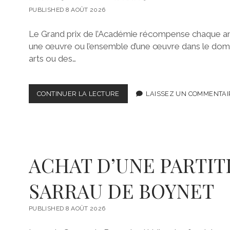
P
PUBLISHED 8 AOÛT 2026
H
I
L
Le Grand prix de l’Académie récompense chaque an
I
une œuvre ou l’ensemble d’une œuvre dans le doma
P
arts ou des…
P
E
L
O
CONTINUER LA LECTURE
R
LAISSEZ UN COMMENTAI
U
E
P
M
È
I
S
S
À
E
L
D
ACHAT D’UNE PARTIT
’
U
A
G
C
SARRAU DE BOYNET
R
A
A
D
N
É
PUBLISHED 8 AOÛT 2026
D
M
P
I