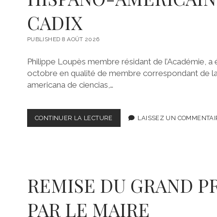
2
0
CADIX
2
3
PUBLISHED 8 AOÛT 2026
Philippe Loupès membre résidant de l’Académie, a 
octobre en qualité de membre correspondant de l
americana de ciencias,…
CONTINUER LA LECTURE
R
LAISSEZ UN COMMENTAI
É
C
E
P
T
I
REMISE DU GRAND PR
O
N
PAR LE MAIRE
D
E