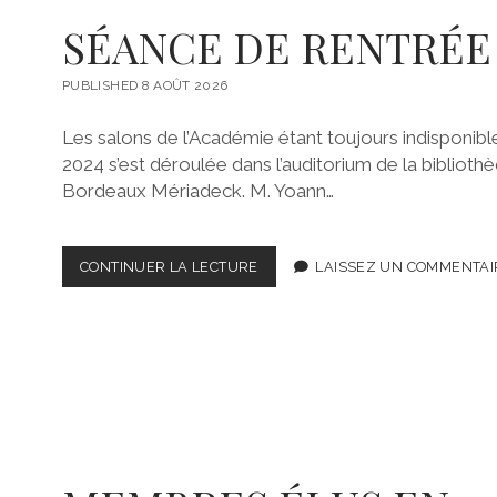
SÉANCE DE RENTRÉE 
PUBLISHED 8 AOÛT 2026
Les salons de l’Académie étant toujours indisponibl
2024 s’est déroulée dans l’auditorium de la bibliot
Bordeaux Mériadeck. M. Yoann…
CONTINUER LA LECTURE
S
LAISSEZ UN COMMENTAI
É
A
N
C
E
D
E
R
E
N