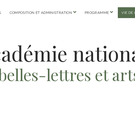
o
o
S
COMPOSITION ET ADMINISTRATION
PROGRAMME
VIE DE
p
p
e
e
n
n
m
m
e
e
n
n
adémie nation
u
u
belles-lettres et a