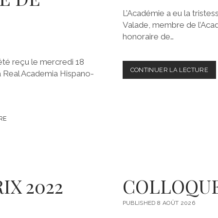
A
É
R
L’Académie a eu la triste
D
E
Valade, membre de l’Acad
M
honoraire de…
E
M
B
été reçu le mercredi 18
R
CONTINUER LA LECTURE
D
a Real Academia Hispano-
E
É
R
C
É
È
S
S
I
D
RE
D
E
A
J
N
A
T
C
Q
U
IX 2022
COLLOQUE
E
S
V
PUBLISHED 8 AOÛT 2026
A
L