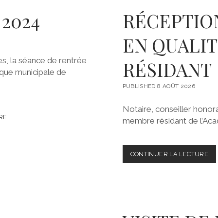
2024
RÉCEPTIO
EN QUALI
es, la séance de rentrée
RÉSIDANT
hèque municipale de
PUBLISHED 8 AOÛT 2026
Notaire, conseiller honora
RE
membre résidant de l’Acadé
CONTINUER LA LECTURE
R
É
C
E
P
T
I